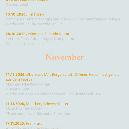
Klavierabend
10.10.2026,
Illertissen
Kammerkonzert mit Mitgliedern des Münchner Rundfunkorchesters
Werke von Thuille, Beethoven u.a.
28.10.2026,
München, Einstein Kultur
"Verhört" mit Adrian Nagel, Komposition
Gamut für Klavier solo
November
14.11.2026,
Oberwart (AT, Burgenland), Offenes Haus - nachgeholt
aus dem Februar
Chromatische Resonanzen
Klavier + Licht
Werke von Ángel Hernández Lovera und Claude Debussy
15.11.2026,
München, Schwere Reiter
Musikfest der MGNM
"Train piece" von Alexander F. Hooper
17.11.2026
, Frankfurt
Antrittskonzert von Elnaz Seyedi