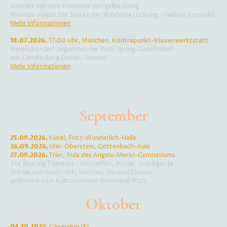
Konzert mit dem Ensemble der/gelbe/klang
Mauricio Kagel: Die Stücke der Windrose (Leitung: Vladimir Jurowski)
Mehr Informationen
18.07.2026,
17:00 Uhr, München, Kontrapunkt-Klavierwerktstatt
Benefizkonzert zugunsten der Rudi-Spring-Gesellschaft
mit Camilla Saba Davies, Sopran
Mehr Informationen
September
25.09.2026,
Kusel, Fritz-Wunderlich-Halle
26.09.2026,
Idar-Oberstein, Göttenbach-Aula
27.09.2026,
Trier, Aula des Angela-Merici-Gymnasiums
The Roaring Twenties - Stummfilm, Revue, Avantgarde
Werke von Hindemith, Martinu, Dessau/Thewes
gefördert vom Kultursommer Rheinland-Pfalz
Oktober
04.10.2026,
Gavaudun (F)